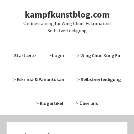
Zur
Zum
Zur
kampfkunstblog.com
Hauptnavigation
Inhalt
Seitenspalte
springen
springen
springen
Onlinetraining für Wing Chun, Eskrima und
Selbstverteidigung
Startseite
> Login
> Wing Chun Kung Fu
> Eskrima & Panantukan
> Selbstverteidigung
> Blogartikel
> Über uns