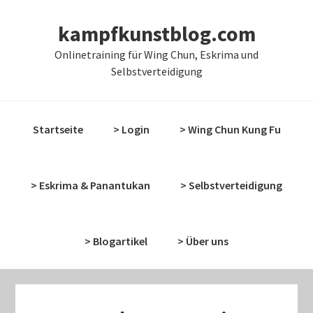
Zur
Zum
kampfkunstblog.com
Hauptnavigation
Inhalt
springen
springen
Onlinetraining für Wing Chun, Eskrima und
Selbstverteidigung
Startseite
> Login
> Wing Chun Kung Fu
> Eskrima & Panantukan
> Selbstverteidigung
> Blogartikel
> Über uns